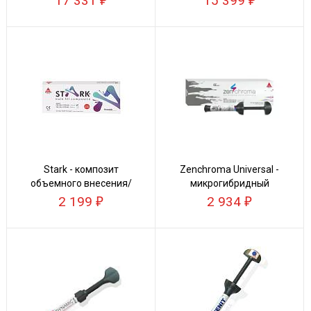
17 331
15 399
Stark - композит
Zenchroma Universal -
объемного внесения/
микрогибридный
Bulk Fill
универсальный
2 199
2 934
композит