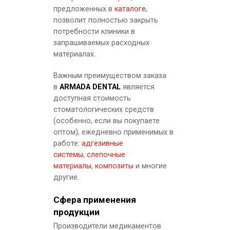
предложенных в
каталоге
,
позволит полностью закрыть
потребности клиники в
ХИТ ПРОДАЖ
запрашиваемых расходных
материалах.
Важным преимуществом заказа
в
ARMADA DENTAL
является
доступная стоимость
стоматологических средств
(особенно, если вы покупаете
Durosil Paste Hardener - паста-активатор
оптом), ежедневно применимых в
работе:
адгезивные
системы
,
слепочные
материалы
,
композиты
и многие
другие.
ХИТ ПРОДАЖ
Сфера применения
продукции
Производители медикаментов