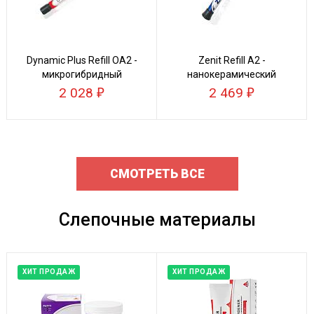
Dynamic Plus Refill ОА2 -
Zenit Refill А2 -
микрогибридный
нанокерамический
композит
композит
2 028
2 469
СМОТРЕТЬ ВСЕ
Слепочные материалы
ХИТ ПРОДАЖ
ХИТ ПРОДАЖ