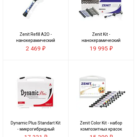
Zenit Refill A2O -
Zenit Kit -
нанокерамический
нанокерамический
композит
композит
2 469
19 995
Dynamic Plus Standart Kit
Zenit Color Kit - набор
- микрогибридный
композитных красок
композит