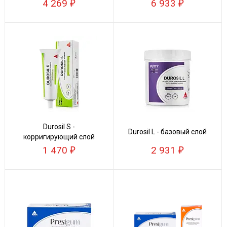
пластмассовые
4 269
6 933
пластины
Durosil S -
Durosil L - базовый слой
корригирующий слой
1 470
2 931