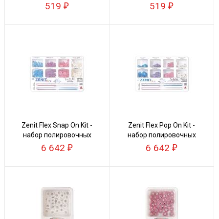
лавсановые средние/
лавсановые мягкие/
519
519
грубые
сверхмягкие
Zenit Flex Snap On Kit -
Zenit Flex Pop On Kit -
набор полировочных
набор полировочных
дисков
дисков
6 642
6 642