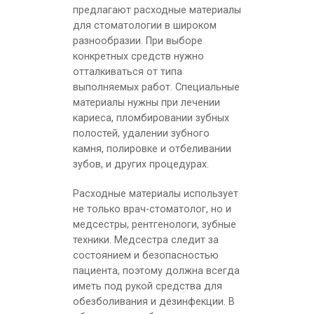
предлагают расходные материалы
для стоматологии в широком
разнообразии. При выборе
конкретных средств нужно
Zenolite - беспроводная фотополимеризацион
отталкиваться от типа
выполняемых работ. Специальные
материалы нужны при лечении
кариеса, пломбировании зубных
полостей, удалении зубного
ХИТ ПРОДАЖ
камня, полировке и отбеливании
зубов, и других процедурах.
Расходные материалы использует
не только врач-стоматолог, но и
медсестры, рентгенологи, зубные
техники. Медсестра следит за
состоянием и безопасностью
Zenit Cem А2 - цемент двойного отверждения
пациента, поэтому должна всегда
иметь под рукой средства для
обезболивания и дезинфекции. В