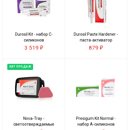
Durosil Kit - набор C-
Durosil Paste Hardener -
силиконов
паста-активатор
3 519
879
ХИТ ПРОДАЖ
Nova-Tray -
Presigum Kit Normal -
светоотверждаемые
набор А-силиконов