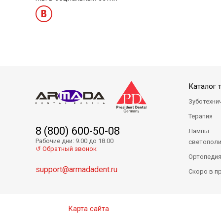
Dynamic Plus Refill I - микрогибридный композит
Dynamic Plus Ref
Каталог 
Зуботехни
Терапия
8 (800) 600-50-08
Лампы
Рабочие дни: 9.00 до 18.00
светопол
↺ Обратный звонок
Ортопеди
support@armadadent.ru
Скоро в п
Dynamic Plus Refill В2 - микрогибридный композит
Dynamic Plus Re
Карта сайта