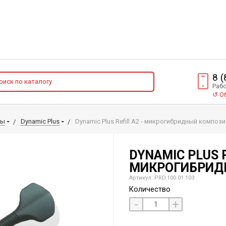
8 
Рабо
↺
Об
лы
Dynamic Plus
Dynamic Plus Refill А2 - микрогибридный компози
DYNAMIC PLUS R
МИКРОГИБРИД
Артикул: PRD.100.01.103
Количество
-
+