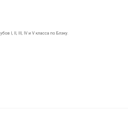
I, II, III, IV и V класса по Блэку.