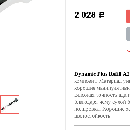
2 028
Р
Dynamic Plus Refill А2
композит. Материал уни
хорошие манипулятивны
Высокая точность адап
благодаря чему сухой 
полировки. Хорошие эс
цветостойкость.