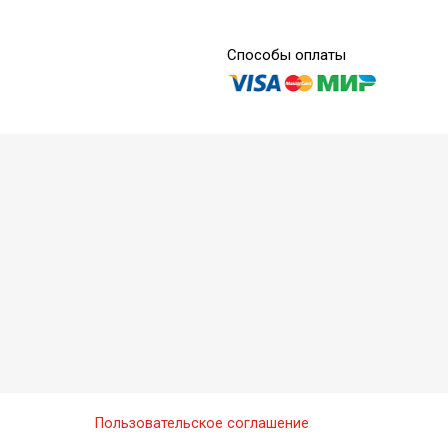
Способы оплаты
зит
us Refill В1 - микрогибридный композит
озит
us Standart Kit - микрогибридный композит
Пользовательское соглашение