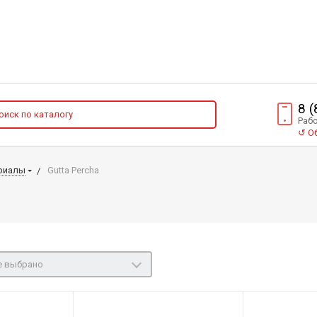
8 
Рабо
↺
Об
риалы
Gutta Percha
е выбрано