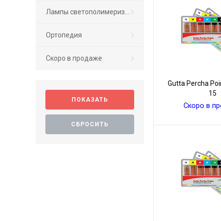
Лампы светополимеризационные
Ортопедия
Скоро в продаже
Gutta Percha Po
15
Скоро в п