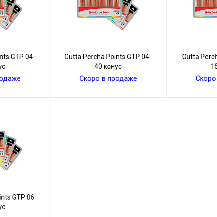
nts GТР 04-
Gutta Percha Points GТР 04-
Gutta Perc
ус
40 конус
1
родаже
Скоро в продаже
Скоро
ints GТР 06
ус