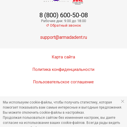
8 (800) 600-50-08
Gutta Percha Points GMM01-15
Рабочие дни: 9.00 до 18.00
Скоро в продаже
↺ Обратный звонок
support@armadadent.ru
Карта сайта
Политика конфиденциальности
Пользовательское соглашение
Gutta Percha Points GMM01-20
Мы используем cookie-файлы, чтобы получать статистику, которая
Скоро в продаже
помогает показывать вам самые интересные и выгодные предложения.
Вы можете отключить cookie-файлы в настройках.
Продолжая пользоваться сайтом без изменения настроек, вы даете
согласие на использование ваших cookie-файлов. Всегда рады видеть