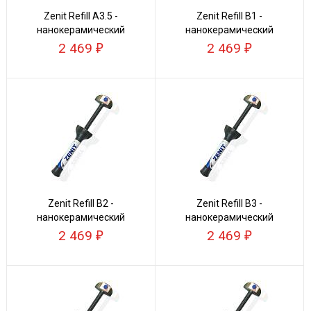
Zenit Refill А3.5 -
Zenit Refill В1 -
нанокерамический
нанокерамический
композит
композит
2 469
2 469
Zenit Refill В2 -
Zenit Refill В3 -
нанокерамический
нанокерамический
композит
композит
2 469
2 469