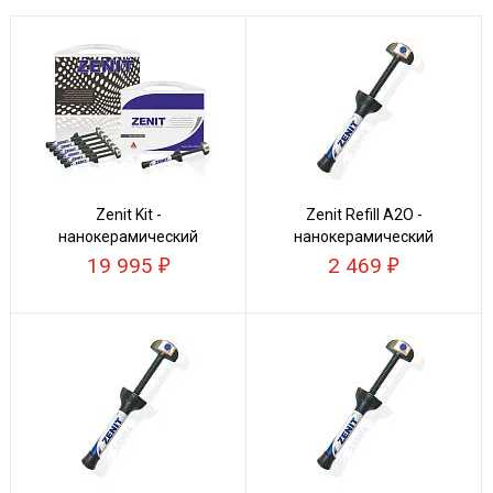
Zenit Kit -
Zenit Refill A2O -
нанокерамический
нанокерамический
композит
композит
19 995
2 469