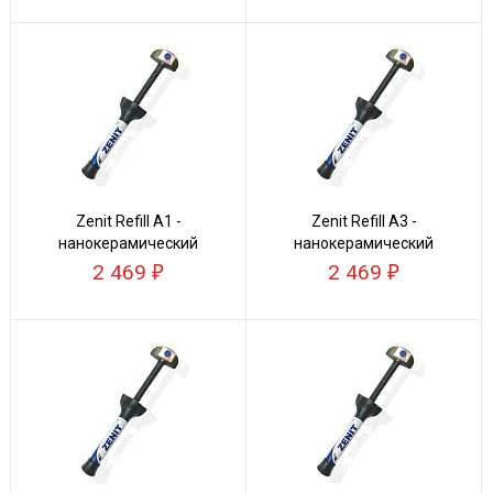
Zenit Refill А1 -
Zenit Refill А3 -
нанокерамический
нанокерамический
композит
композит
2 469
2 469