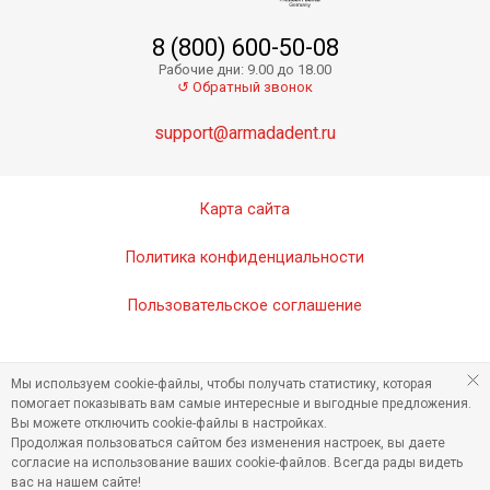
8 (800) 600-50-08
Zenit Refill A2O - нанокерамический композит
Рабочие дни: 9.00 до 18.00
↺ Обратный звонок
support@armadadent.ru
Карта сайта
Политика конфиденциальности
Пользовательское соглашение
Zenit Refill А2 - нанокерамический композит
Мы используем cookie-файлы, чтобы получать статистику, которая
помогает показывать вам самые интересные и выгодные предложения.
Вы можете отключить cookie-файлы в настройках.
Продолжая пользоваться сайтом без изменения настроек, вы даете
согласие на использование ваших cookie-файлов. Всегда рады видеть
вас на нашем сайте!