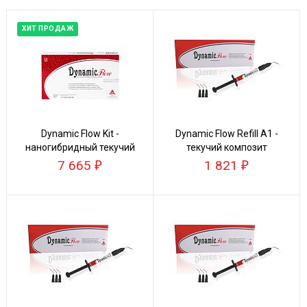
ХИТ ПРОДАЖ
Dynamic Flow Kit -
Dynamic Flow Refill А1 -
наногибридный текучий
текучий композит
композит
7 665
1 821