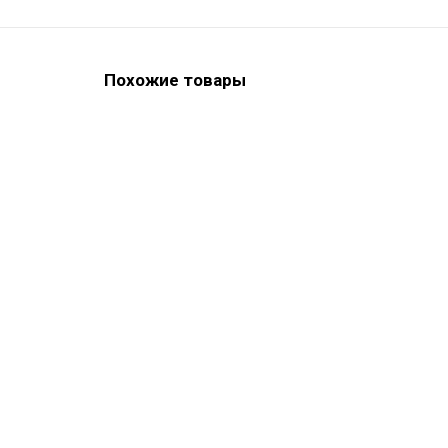
Похожие товары
ХИТ ПРОДАЖ
Dynamic Flow Kit - наногибридный текучий комп