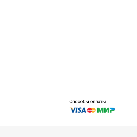
w Refill А1 - текучий композит
Способы оплаты
w Refill В1 - текучий композит
 в продаже