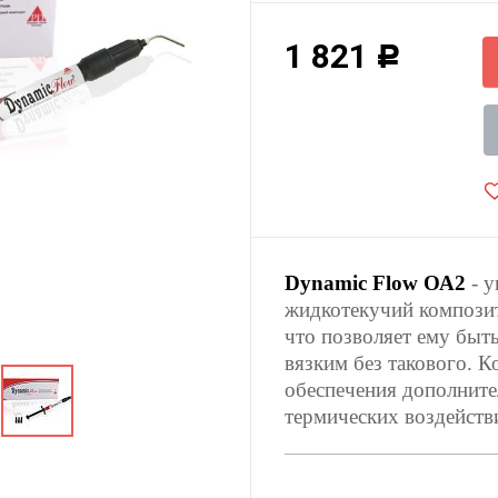
1 821
Р
Dynamic Flow ОА2
- 
жидкотекучий композит
что позволяет ему быт
вязким без такового. К
обеспечения дополните
термических воздейств