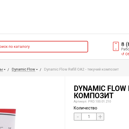
8 
Рабо
↺
Об
лы
Dynamic Flow
Dynamic Flow Refill ОА2 - текучий композит
DYNAMIC FLOW 
КОМПОЗИТ
Артикул: PRD.100.01.210
Количество
-
+