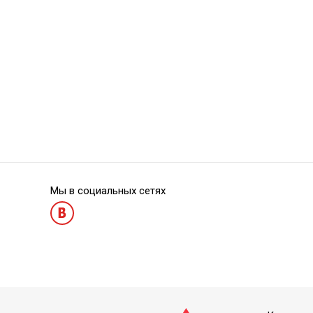
Dynamic Flow Kit - наногибридный текучий композит
Dynamic Flow Ref
Мы в социальных сетях
Dynamic Flow Refill В3 - текучий композит
Dynamic Flow Ref