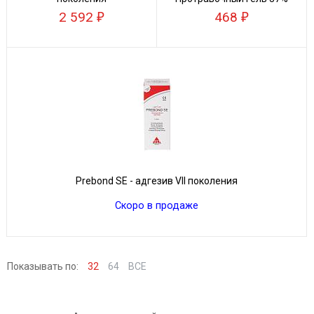
ортофосфорной кислоты
2 592
468
Prebond SE - адгезив VII поколения
Скоро в продаже
Показывать по:
32
64
ВСЕ