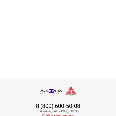
Zenit Kit - нанокерамический композит
8 (800) 600-50-08
Zenit Refill A2O - нанокерамический композит
Рабочие дни: 9.00 до 18.00
↺ Обратный звонок