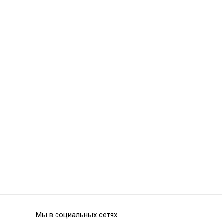
Zenit Kit - нанокерамический композит
Zenit Refill A2
Мы в социальных сетях