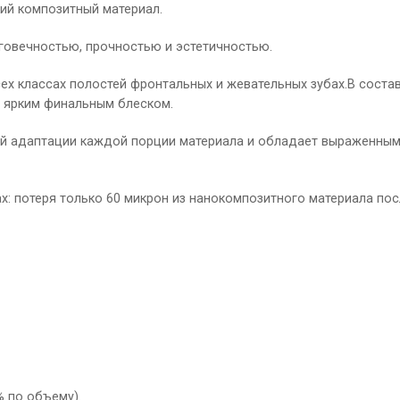
ий композитный материал.
лговечностью, прочностью и эстетичностью.
ех классах полостей фронтальных и жевательных зубах.В состав
 ярким финальным блеском.
ой адаптации каждой порции материала и обладает выраженным 
х: потеря только 60 микрон из нанокомпозитного материала пос
 по объему).