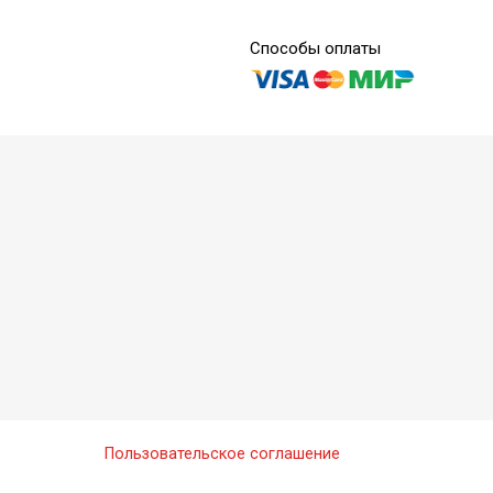
Способы оплаты
l А3 - нанокерамический композит
l A2O - нанокерамический композит
Пользовательское соглашение