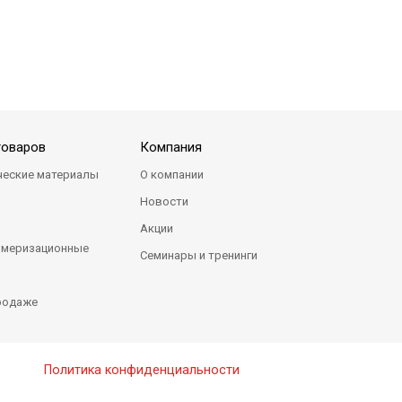
r - нанокерамический композит
Zenit Refill InBlu - нанокерамический композит
Zenit Refil
товаров
Компания
ческие материалы
О компании
Новости
Акции
имеризационные
Семинары и тренинги
я
родаже
5 - нанокерамический композит
Zenit Kit - нанокерамический композит
Zenit Refil
Политика конфиденциальности