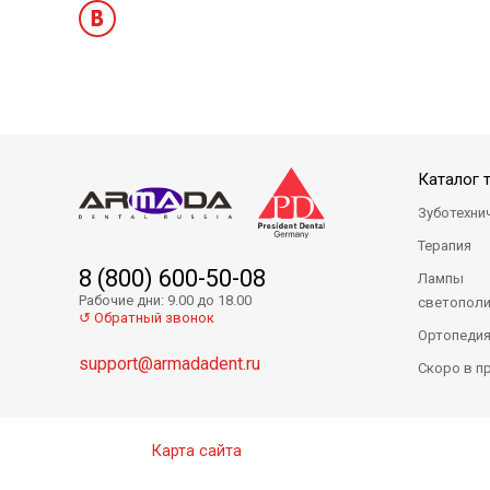
Zenit Refill ER - нанокерамический композит
Zenit Refill InT
Каталог 
Зуботехни
Терапия
8 (800) 600-50-08
Лампы
Рабочие дни: 9.00 до 18.00
светопол
↺ Обратный звонок
Ортопеди
support@armadadent.ru
Скоро в п
Zenit Refill А1 - нанокерамический композит
Zenit Refill А3.
Карта сайта