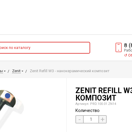
8 
Рабо
↺
Об
лы
Zenit
Zenit Refill W3 - нанокерамический композит
ZENIT REFILL 
КОМПОЗИТ
Артикул: PRD.100.01.ZN14
Количество
-
+