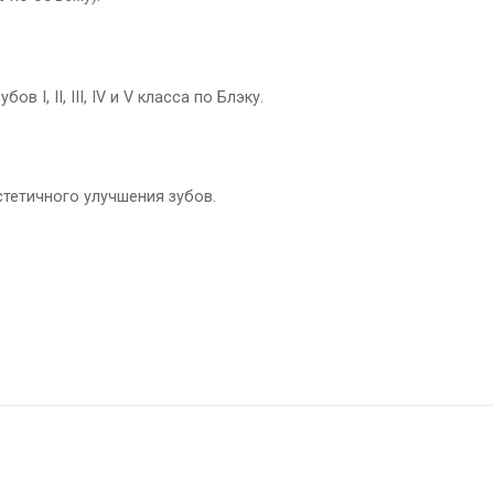
I, II, III, IV и V класса по Блэку.
стетичного улучшения зубов.