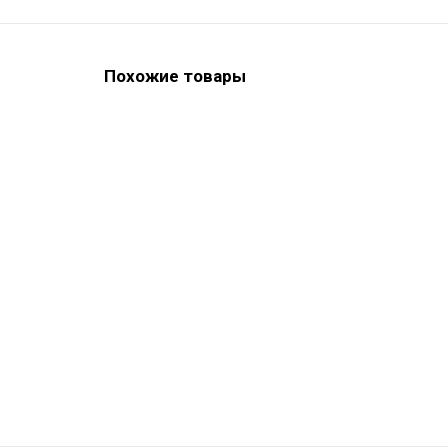
Похожие товары
ХИТ ПРОДАЖ
Durosil Kit - набор C-силиконов
ХИТ ПРОДАЖ