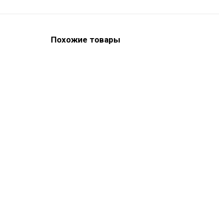
Похожие товары
Presigum Kit Normal - набор А-силиконов