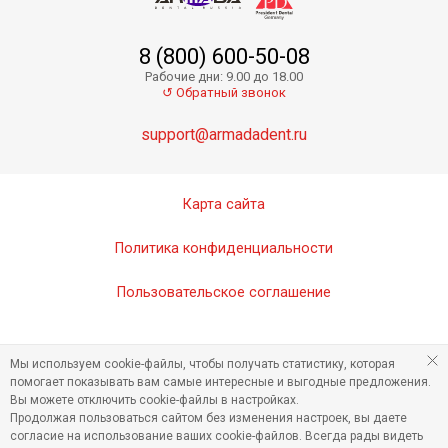
8 (800) 600-50-08
Presigum Putty Normal - базовый слой
Рабочие дни: 9.00 до 18.00
↺ Обратный звонок
support@armadadent.ru
Карта сайта
Политика конфиденциальности
Пользовательское соглашение
Presigum Light Body Fast - корригирующий слой
Мы используем cookie-файлы, чтобы получать статистику, которая
помогает показывать вам самые интересные и выгодные предложения.
Вы можете отключить cookie-файлы в настройках.
Продолжая пользоваться сайтом без изменения настроек, вы даете
согласие на использование ваших cookie-файлов. Всегда рады видеть