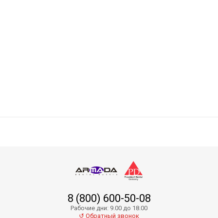
Absorbent Paper Points PP01-20
8 (800) 600-50-08
Absorbent Paper Points PP01-35
Рабочие дни: 9.00 до 18.00
↺ Обратный звонок