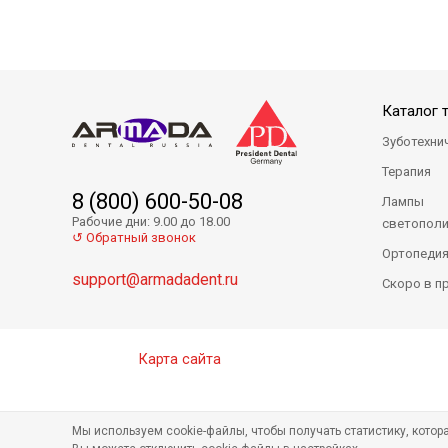
Absorbent Paper Points PP01-40
Absorbent Paper
Каталог 
Зуботехни
Терапия
8 (800) 600-50-08
Лампы
Рабочие дни: 9.00 до 18.00
светопол
↺ Обратный звонок
Ортопеди
support@armadadent.ru
Скоро в п
Absorbent Paper Points Taper PT0104-35
Absorbent Paper
Карта сайта
Мы используем cookie-файлы, чтобы получать статистику, кото