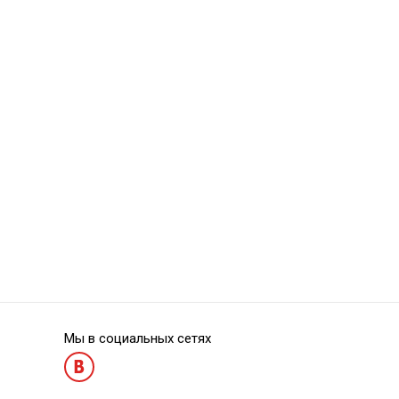
Absorbent Paper Points PP01-35
Absorbent Paper
Мы в социальных сетях