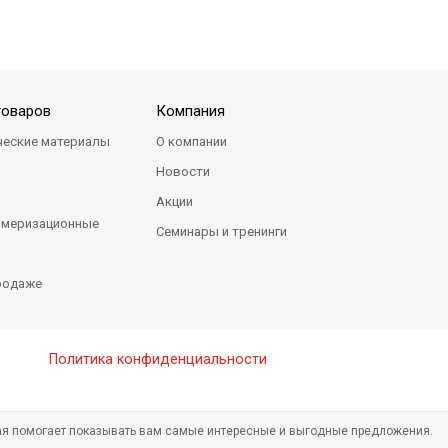
 Points Taper PT0104-20
Absorbent Paper Points Taper PT0104-25
Absorbent 
товаров
Компания
ческие материалы
О компании
Новости
Акции
имеризационные
Семинары и тренинги
я
родаже
 Points Taper PT0106-20
Absorbent Paper Points PP01-35
Absorbent 
Политика конфиденциальности
рая помогает показывать вам самые интересные и выгодные предложения.