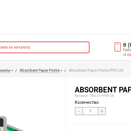
8 
Рабо
↺
Об
риалы
Absorbent Paper Points
Absorbent Paper Points PP01-20
ABSORBENT PAP
Артикул: PRD.01.РP01-20
Количество
-
+