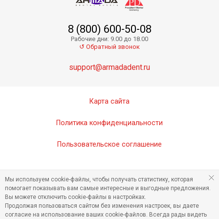
8 (800) 600-50-08
Absorbent Paper Points PP01-35
Рабочие дни: 9.00 до 18.00
↺ Обратный звонок
support@armadadent.ru
Карта сайта
Политика конфиденциальности
Пользовательское соглашение
Absorbent Paper Points PP01-25
Мы используем cookie-файлы, чтобы получать статистику, которая
помогает показывать вам самые интересные и выгодные предложения.
Вы можете отключить cookie-файлы в настройках.
Продолжая пользоваться сайтом без изменения настроек, вы даете
согласие на использование ваших cookie-файлов. Всегда рады видеть