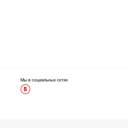
Absorbent Paper Points PP01-20
Absorbent Paper
Мы в социальных сетях
Absorbent Paper Points PP01-30
Absorbent Paper