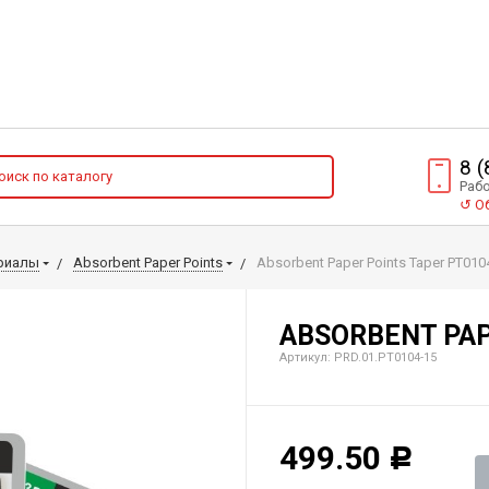
8 
Рабо
↺
Об
риалы
Absorbent Paper Points
Absorbent Paper Points Taper PT010
ABSORBENT PAP
Артикул: PRD.01.РТ0104-15
499.50
Р