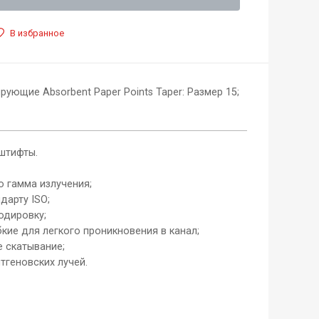
В избранное
ющие Absorbent Paper Points Taper: Размер 15;
штифты.
 гамма излучения;
дарту ISO;
одировку;
кие для легкого проникновения в канал;
 скатывание;
тгеновских лучей.