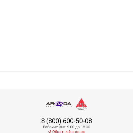
Absorbent Paper Points PP01-20
8 (800) 600-50-08
Absorbent Paper Points PP01-35
Рабочие дни: 9.00 до 18.00
↺ Обратный звонок