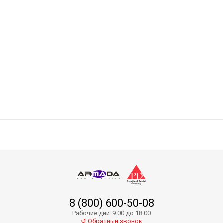
Absorbent Paper Points PP01-20
8 (800) 600-50-08
Absorbent Paper Points PP01-35
Рабочие дни: 9.00 до 18.00
↺ Обратный звонок