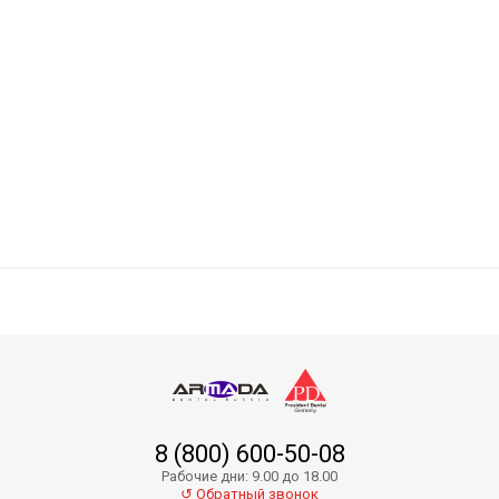
Absorbent Paper Points PP01-20
8 (800) 600-50-08
Absorbent Paper Points PP01-35
Рабочие дни: 9.00 до 18.00
↺ Обратный звонок