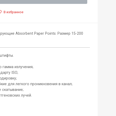
В избранное
ющие Absorbent Paper Points: Размер 15-200
штифты.
 гамма излучения;
дарту ISO;
одировку;
кие для легкого проникновения в канал;
 скатывание;
тгеновских лучей.