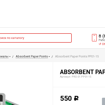
8 
Рабо
↺
Об
риалы
Absorbent Paper Points
Absorbent Paper Points PP01-15
ABSORBENT PAP
Артикул: PRD.01.РP01-15
550
Р