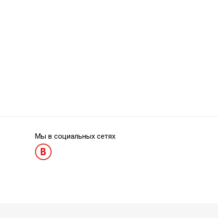
Absorbent Paper Points PP01-20
Absorbent Paper
Мы в социальных сетях
Absorbent Paper Points PP01-30
Absorbent Paper