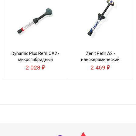
Dynamic Plus Refill ОА2 -
Zenit Refill А2 -
микрогибридный
нанокерамический
композит
композит
2 028
2 469