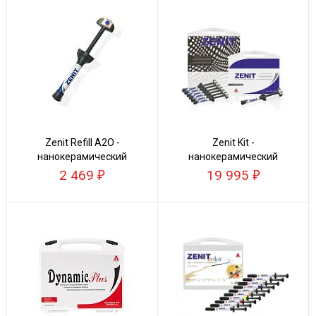
Zenit Refill A2O -
Zenit Kit -
нанокерамический
нанокерамический
композит
композит
2 469
19 995