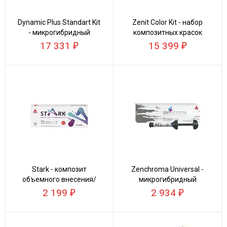
Dynamic Plus Standart Kit
Zenit Color Kit - набор
- микрогибридный
композитных красок
композит
17 331
15 399
Stark - композит
Zenchroma Universal -
объемного внесения/
микрогибридный
Bulk Fill
универсальный
2 199
2 934
композит