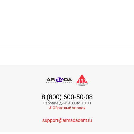
Zenit Flex Snap On Kit - набор полировочных дис
8 (800) 600-50-08
Zenit Flex Snap On ZS07 - полировочные диски
Рабочие дни: 9.00 до 18.00
↺ Обратный звонок
support@armadadent.ru