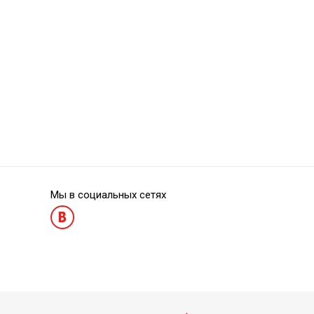
Zenit Flex Snap On Kit - набор полировочных дисков
Zenit Flex Snap
Мы в социальных сетях
Zenit Flex Snap On ZS03 - полировочные диски
Zenit Flex Snap