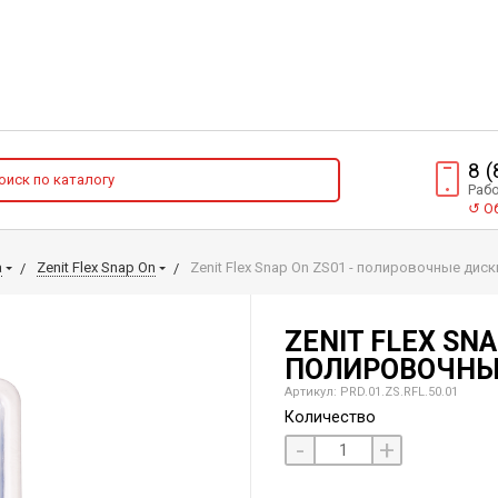
8 
Рабо
↺
Об
а
Zenit Flex Snap On
Zenit Flex Snap On ZS01 - полировочные диск
ZENIT FLEX SNA
ПОЛИРОВОЧНЫ
Артикул: PRD.01.ZS.RFL.50.01
Количество
-
+