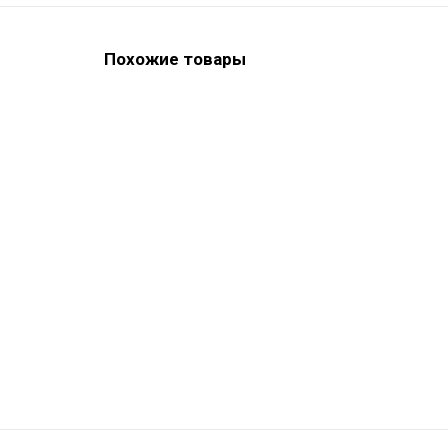
Похожие товары
Zenit Color Kit - набор композитных красок