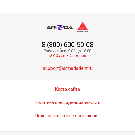
8 (800) 600-50-08
Zenit Color Темно-коричневый - композитная кр
Рабочие дни: 9.00 до 18.00
Скоро в продаже
↺ Обратный звонок
support@armadadent.ru
Карта сайта
Политика конфиденциальности
Пользовательское соглашение
Zenit Color Светло-коричневый - композитная к