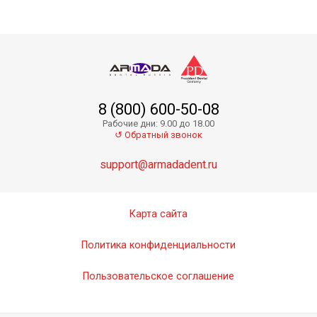
8 (800) 600-50-08
Zenit Color Темно-коричневый - композитная кр
Рабочие дни: 9.00 до 18.00
Скоро в продаже
↺ Обратный звонок
support@armadadent.ru
Карта сайта
Политика конфиденциальности
Пользовательское соглашение
Zenit Color Светло-коричневый - композитная к