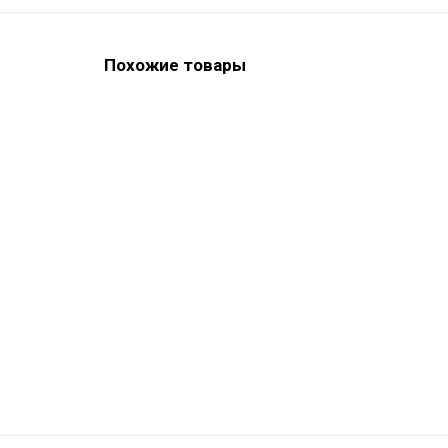
Похожие товары
Zenit Color Kit - набор композитных красок