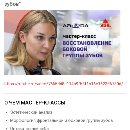
зубов”
https://rutube.ru/video/7665d48e114b9f53f1b16c162386780d/
О ЧЕМ МАСТЕР-КЛАССЫ
Эстетический анализ
Морфология фронтальной и боковой группы зубов
Оптика тканей зуба