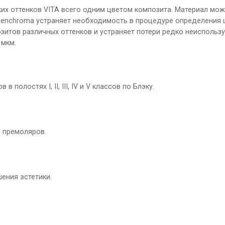
х оттенков VITA всего одним цветом композита. Материал може
 Zenchroma устраняет необходимость в процедуре определения 
зитов различных оттенков и устраняет потери редко неиспольз
 мкм.
полостях I, II, III, IV и V классов по Блэку.
 премоляров.
ения эстетики.