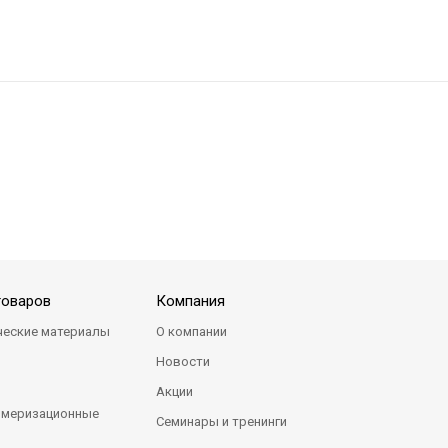
товаров
Компания
ческие материалы
О компании
Новости
Акции
имеризационные
Семинары и тренинги
я