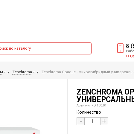
8 
Рабо
↺
Об
лы
Zenchroma
Zenchroma Opaque - микрогибридный универсаль
ZENCHROMA OP
УНИВЕРСАЛЬН
Артикул: RD.100.01
Количество
-
+