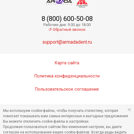
8 (800) 600-50-08
Zircon.X (98x12) - блоки из диоксида циркония
Рабочие дни: 9.00 до 18.00
Скоро в продаже
↺ Обратный звонок
support@armadadent.ru
Карта сайта
Политика конфиденциальности
Пользовательское соглашение
Zircon.X (98x14) - блоки из диоксида циркония
Мы используем cookie-файлы, чтобы получать статистику, которая
Скоро в продаже
помогает показывать вам самые интересные и выгодные предложения.
Вы можете отключить cookie-файлы в настройках.
Продолжая пользоваться сайтом без изменения настроек, вы даете
согласие на использование ваших cookie-файлов. Всегда рады видеть